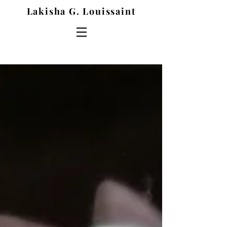
Lakisha G. Louissaint